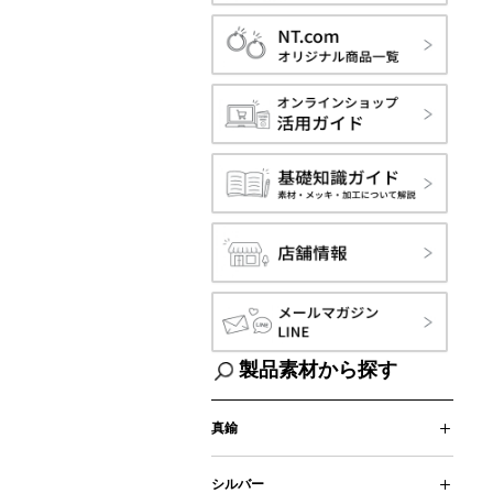
製品素材から探す
真鍮
真鍮チェーン
真鍮パーツ
真鍮・洋白製 ピン・カン類
真鍮製ネックレス
シルバー