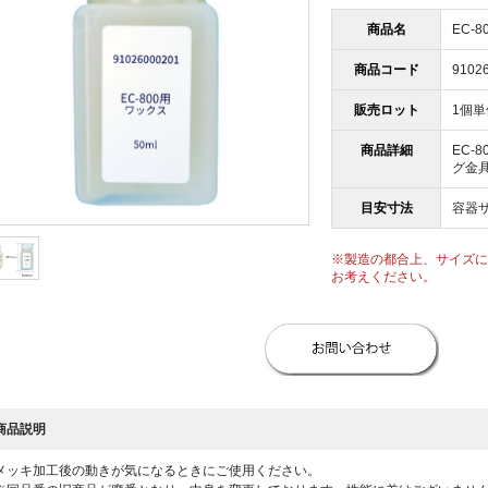
商品名
EC-8
商品コード
9102
販売ロット
1個単
商品詳細
EC-8
グ金
目安寸法
容器サ
画像は実寸大ではございません。
※製造の都合上、サイズに
お考えください。
商品説明
メッキ加工後の動きが気になるときにご使用ください。