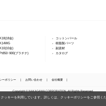
K18(18金)
コットンパール
K14WG
樹脂製パーツ
K10(10金)
副資材
Pt850･900(プラチナ)
カタログ
シーポリシー
お問い合わせ
会社概要
Copyright © NAKAGAWA CORPORATION. All Rights Reserved.
、クッキーを利用しています。詳しくは、
クッキーポリシー
をご参照く