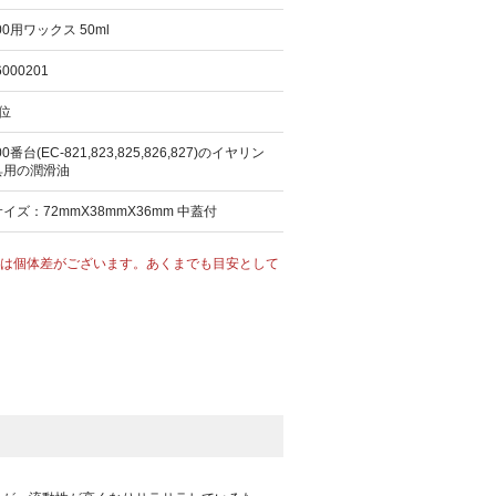
00用ワックス 50ml
6000201
位
00番台(EC-821,823,825,826,827)のイヤリン
具用の潤滑油
イズ：72mmX38mmX36mm 中蓋付
は個体差がございます。あくまでも目安として