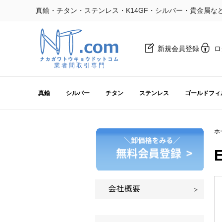
真鍮・チタン・ステンレス・K14GF・シルバー・貴金属な
新規会員登録
ロ
業 者 間 取 引 専 門
真鍮
シルバー
チタン
ステンレス
ゴールドフィ
ホ