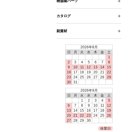
樹脂製パーツ
※非表示
ピアス・イヤリング・ノンホールピア
テグス
クッション
カタログ
ス
副資材
工具類
お手入れ用品
2026年8月
日
月
火
水
木
金
土
1
2
3
4
5
6
7
8
9
10
11
12
13
14
15
16
17
18
19
20
21
22
23
24
25
26
27
28
29
30
31
2026年9月
日
月
火
水
木
金
土
1
2
3
4
5
6
7
8
9
10
11
12
13
14
15
16
17
18
19
20
21
22
23
24
25
26
27
28
29
30
休業日