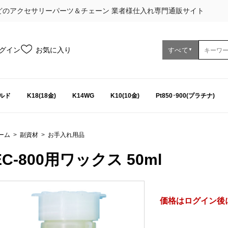
どのアクセサリーパーツ＆チェーン 業者様仕入れ専門通販サイト
グイン
お気に入り
すべて
▼
ルド
K18(18金)
K14WG
K10(10金)
Pt850･900(プラチナ)
ーム
>
副資材
>
お手入れ用品
EC-800用ワックス 50ml
価格はログイン後