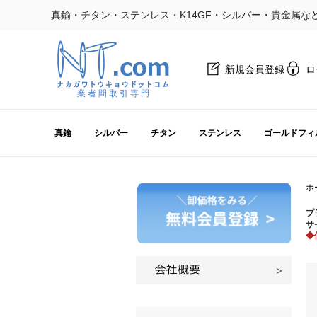
真鍮・チタン・ステンレス・K14GF・シルバー・貴金属な
新規会員登録
ロ
業 者 間 取 引 専 門
真鍮
シルバー
チタン
ステンレス
ゴールドフィ
ホ
プ
サ
◆