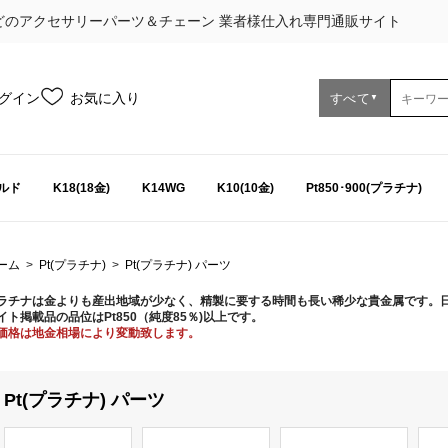
どのアクセサリーパーツ＆チェーン 業者様仕入れ専門通販サイト
グイン
お気に入り
すべて
▼
ルド
K18(18金)
K14WG
K10(10金)
Pt850･900(プラチナ)
ーム
>
Pt(プラチナ)
>
Pt(プラチナ) パーツ
ラチナは金よりも産出地域が少なく、精製に要する時間も長い稀少な貴金属です。
イト掲載品の品位はPt850（純度85％)以上です。
価格は地金相場により変動致します。
Pt(プラチナ) パーツ