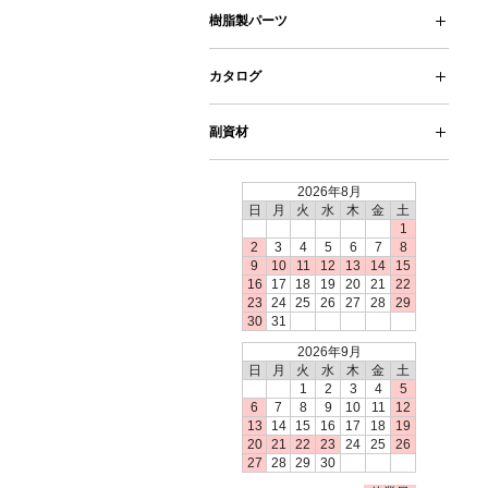
コットンパール
【掛売】受注生産品・サイト未掲載品
樹脂製パーツ
※非表示
ピアス・イヤリング・ノンホールピア
テグス
クッション
カタログ
ス
副資材
工具類
お手入れ用品
2026年8月
日
月
火
水
木
金
土
1
2
3
4
5
6
7
8
9
10
11
12
13
14
15
16
17
18
19
20
21
22
23
24
25
26
27
28
29
30
31
2026年9月
日
月
火
水
木
金
土
1
2
3
4
5
6
7
8
9
10
11
12
13
14
15
16
17
18
19
20
21
22
23
24
25
26
27
28
29
30