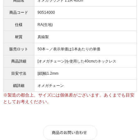
商品名
オメガラウンド 1.2R 40cm
商品コード
90514000
仕様
RA(生地)
材質
真鍮製
販売ロット
50本～／表示単価は1本あたりの単価
商品詳細
[オメガチェーン]を使用した40cmのネックレス
目安寸法
[鎖]幅1.2mm
鎖詳細
オメガチェーン
※製造の都合上、サイズには個体差がございます。あくまでも目安
としてお考えください。